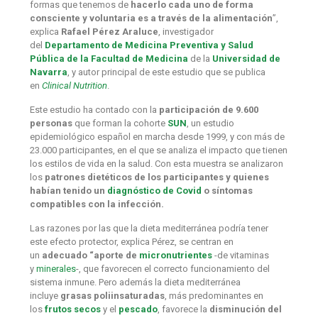
formas que tenemos de
hacerlo cada uno de forma
consciente y voluntaria es a través de la alimentación
”,
explica
Rafael Pérez Araluce
, investigador
del
Departamento de Medicina Preventiva y Salud
Pública de la Facultad de Medicina
de la
Universidad de
Navarra
, y autor principal de este estudio que se publica
en
Clinical Nutrition
.
Este estudio ha contado con la
participación de 9.600
personas
que forman la cohorte
SUN
, un estudio
epidemiológico español en marcha desde 1999, y con más de
23.000 participantes, en el que se analiza el impacto que tienen
los estilos de vida en la salud. Con esta muestra se analizaron
los
patrones dietéticos de los participantes y quienes
habían tenido un
diagnóstico de Covid
o síntomas
compatibles con la infección.
Las razones por las que la dieta mediterránea podría tener
este efecto protector, explica Pérez, se centran en
un
adecuado “aporte de
micronutrientes
-de vitaminas
y
minerales
-, que favorecen el correcto funcionamiento del
sistema inmune. Pero además la dieta mediterránea
incluye
grasas poliinsaturadas
, más predominantes en
los
frutos secos
y el
pescado
, favorece la
disminución del