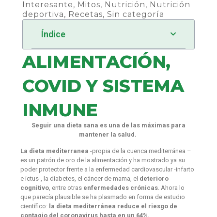
Interesante
,
Mitos
,
Nutrición
,
Nutrición
deportiva
,
Recetas
,
Sin categoría
Índice
ALIMENTACIÓN,
COVID Y SISTEMA
INMUNE
Seguir una dieta sana es una de las máximas para
mantener la salud.
La dieta mediterranea
-propia de la cuenca mediterránea –
es un patrón de oro de la alimentación y ha mostrado ya su
poder protector frente a la enfermedad cardiovascular -infarto
e ictus-, la diabetes, el cáncer de mama, el
deterioro
cognitivo
, entre otras
enfermedades crónicas
. Ahora lo
que parecía plausible se ha plasmado en forma de estudio
científico:
la dieta mediterránea reduce el riesgo de
contagio del coronavirus hasta en un 64%.