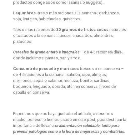
productos congelados como lasañas o nuggets).
Legumbres
-tres o más raciones a la semana-: garbanzos,
soja, lentejas, habichuelas, guisantes.
Tres o más raciones de
30 gramos de frutos secos
naturales
o tostados a la semana: nueces, anacardos, almendras,
pistachos.
Cereales de grano entero e integrales
– de 4-5 raciones/días-,
donde incluimos: pastas, pan y arroz.
Consumo de pescado y mariscos
frescos o en conserva –
de 4-5 raciones a la semana-: salmón, rape, almejas,
mejillones, sepia o calamar, merluza, bonito, sardinas,
boquerón, lenguado, dorada, atún en conserva, filetes de
caballa en conserva.
Esperamos que os haya gustado el artículo, a nosotros
mucho, por eso lo hemos usado en este post, para destacar la
importancia de llevar una
alimentación saludable, tanto para
prevenir patologías como a la hora de mejorarlas y combatirlas.