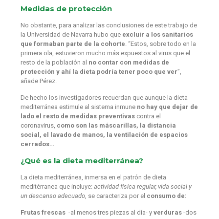
Medidas de protección
No obstante, para analizar las conclusiones de este trabajo de
la Universidad de Navarra hubo que
excluir a los sanitarios
que formaban parte de la cohorte
. “Estos, sobre todo en la
primera ola, estuvieron mucho más expuestos al virus que el
resto de la población al
no contar con medidas de
protección y ahí la dieta podría tener poco que ver
”,
añade Pérez.
De hecho los investigadores recuerdan que aunque la dieta
mediterránea estimule al sistema inmune
no hay que dejar de
lado el resto de medidas preventivas
contra el
coronavirus,
como son las máscarillas, la distancia
social, el lavado de manos, la ventilación de espacios
cerrados…
¿Qué es la dieta mediterránea?
La dieta mediterránea, inmersa en el patrón de dieta
meditérranea que incluye:
actividad física regular, vida social y
un descanso adecuado
, se caracteriza por el
consumo de:
Frutas frescas
-al menos tres piezas al día- y
verduras
-dos