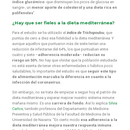
índice glucémico
-que disminuyan los picos de glucosa en
sangre-, un
menor aporte de colesterol y una dieta rica en
polifenoles
”.
¿Hay que ser fieles a la dieta mediterránea?
Para el estudio se ha utilizado el
índice de Trichopoulou
, que
puntúa de cero a diez esa fidelidad a la dieta mediterránea. Y
aunque aquellos que puntuaron más de siete tenían una
reducción de infectarse del 64%, los que puntuaban entre
cuatro y siete –
adherencia moderada
–
reducían su
riesgo un 50%
. No hay que olvidar que la población estudiada
no está exenta de tener otras enfermedades o hábitos poco
saludables, lo importante del estudio es que
seguir este tipo
de alimentación marcaba la diferencia en cuanto a la
infección del coronavirus.
Sin embargo, no se trata de empezar a seguir hoy el patrón de
dieta mediterránea y esperar mejorar nuestro sistema inmune
mañana mismo. Es una
carrera de fondo.
Así lo explica
Silvia
Carlos
, también profesora del Departamento de Medicina
Preventiva y Salud Pública de la Facultad de Medicina de la
Universidad de Navarra: “En cierto modo
esa adherencia a la
dieta mediterránea mejora nuestra respuesta inmune
.