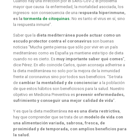
Cuando hay una infección por el SARS-CoV-2 el problema
mayor que causa -la enfermedad, la mortalidad asociada, los
ingresos- son consecuencia de una r
espuesta hiperinmune,
es la
tormenta de citoquinas
.
No es tanto el virus en sí, sino
la respuesta inmune”.
Saber que la
dieta mediterránea puede actuar como un
escudo protector contra el coronavirus
son buenas
noticias “Mucha gente piensa que sólo por vivir en un país
mediterráneo como es España ya mantiene este tipo de dieta
cuando no es cierto. Es
muy importante saber qué comes
”,
dice Pérez. En ello coincide Carlos, quien aconseja adherirse a
la dieta mediterránea no solo por la mejora de la inmunidad
frente al coronavirus sino por todos sus beneficios. “Se trata
de
cambiar la mentalidad y de concienciar
a la población
de que estos hábitos son beneficiosos para la salud. Nuestro
objetivo en Medicina Preventiva es
prevenir enfermedades,
sufrimiento y conseguir una mejor calidad de vida
”.
Y es que la dieta mediterránea
no es una dieta restrictiva
,
hay que comprender que se trata de un
modelo de vida con
una alimentación variada, sabrosa, fresca, de
proximidad y de temporada, con amplios beneficios para
la salud.