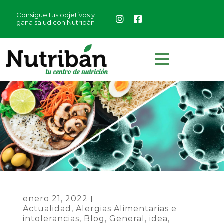
Consigue tus objetivos y
gana salud con Nutribán
enero 21, 2022
Actualidad
,
Alergias Alimentarias e
intolerancias
,
Blog
,
General
,
idea
,