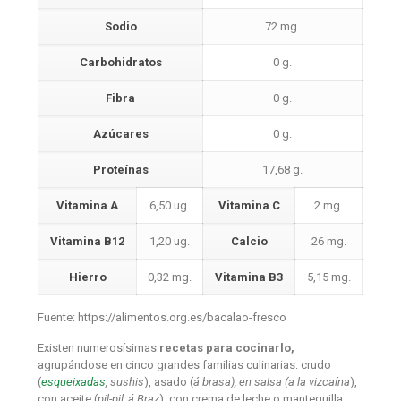
Sodio
72 mg.
Carbohidratos
0 g.
Fibra
0 g.
Azúcares
0 g.
Proteínas
17,68 g.
Vitamina A
6,50 ug.
Vitamina C
2 mg.
Vitamina B12
1,20 ug.
Calcio
26 mg.
Hierro
0,32 mg.
Vitamina B3
5,15 mg.
Fuente: https://alimentos.org.es/bacalao-fresco
Existen numerosísimas
recetas para cocinarlo,
agrupándose en cinco grandes familias culinarias: crudo
(
esqueixadas
, sushis
), asado (
á brasa), en salsa (a la vizcaína
),
con aceite (
pil-pil, á Braz
), con crema de leche o mantequilla