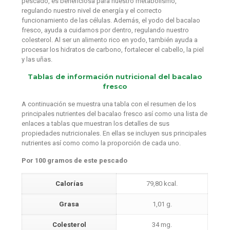
pescado, es beneficiosa para nuestro metabolismo,
regulando nuestro nivel de energía y el correcto
funcionamiento de las células. Además, el yodo del bacalao
fresco, ayuda a cuidarnos por dentro, regulando nuestro
colesterol. Al ser un alimento rico en yodo, también ayuda a
procesar los hidratos de carbono, fortalecer el cabello, la piel
y las uñas.
Tablas de información nutricional del bacalao
fresco
A continuación se muestra una tabla con el resumen de los
principales nutrientes del bacalao fresco así como una lista de
enlaces a tablas que muestran los detalles de sus
propiedades nutricionales. En ellas se incluyen sus principales
nutrientes así como como la proporción de cada uno.
Por 100 gramos de este pescado
Calorías
79,80 kcal.
Grasa
1,01 g.
Colesterol
34 mg.