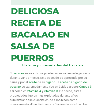
DELICIOSA
RECETA DE
BACALAO EN
SALSA DE
PUERROS
Historia y curiosidades del bacalao
El
bacalao
en salazón se puede conservar en un lugar seco
durante varios meses. Este pescado es apreciado por su
carne y por el
aceite
de su
hígado
. El
aceite de hígado de
bacalao
es extremadamente rico en ácidos grasos
Omega-3
así como en
vitamina A
y
vitamina D
. De hecho, estas
propiedades fueron muy explotadas durante años,
suministrándose el aceite crudo a los niños como
complemento alimenticio para la fijación del calcio en los