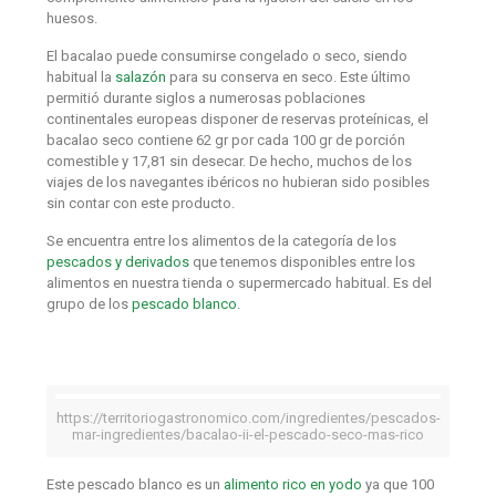
huesos.
El bacalao puede consumirse congelado o seco, siendo
habitual la
salazón
para su conserva en seco. Este último
permitió durante siglos a numerosas poblaciones
continentales europeas disponer de reservas proteínicas, el
bacalao seco contiene 62 gr por cada 100 gr de porción
comestible y 17,81 sin desecar. De hecho, muchos de los
viajes de los navegantes ibéricos no hubieran sido posibles
sin contar con este producto.
Se encuentra entre los alimentos de la categoría de los
pescados y derivados
que tenemos disponibles entre los
alimentos en nuestra tienda o supermercado habitual. Es del
grupo de los
pescado blanco
.
https://territoriogastronomico.com/ingredientes/pescados-
mar-ingredientes/bacalao-ii-el-pescado-seco-mas-rico
Este pescado blanco es un
alimento rico en yodo
ya que 100