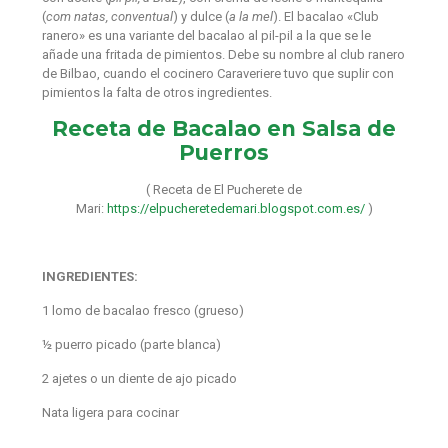
(
com natas, conventual
) y dulce (
a la mel
). El bacalao «Club
ranero» es una variante del bacalao al pil-pil a la que se le
añade una fritada de pimientos. Debe su nombre al club ranero
de Bilbao, cuando el cocinero Caraveriere tuvo que suplir con
pimientos la falta de otros ingredientes.
Receta de Bacalao en Salsa de
Puerros
( Receta de El Pucherete de
Mari:
https://elpucheretedemari.blogspot.com.es/
)
INGREDIENTES:
1 lomo de bacalao fresco (grueso)
½ puerro picado (parte blanca)
2 ajetes o un diente de ajo picado
Nata ligera para cocinar