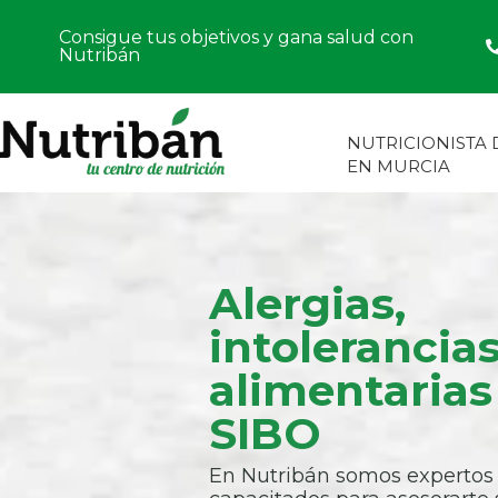
Consigue tus objetivos y gana salud con
Nutribán
NUTRICIONISTA
EN MURCIA
Alergias,
intolerancia
alimentarias
SIBO
En Nutribán somos expertos 