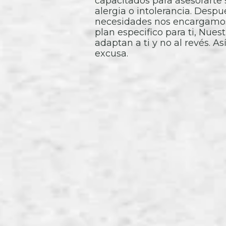
capacitados para asesorarte 
alergia o intolerancia. Desp
necesidades nos encargamos
plan especifico para ti, Nues
adaptan a ti y no al revés. As
excusa.