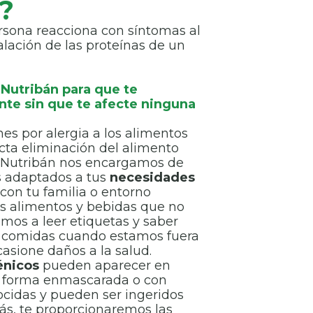
?
rsona reacciona con síntomas al
alación de las proteínas de un
Nutribán para que te
te sin que te afecte ninguna
nes por alergia a los alimentos
icta eliminación del alimento
n Nutribán nos encargamos de
s adaptados a tus
necesidades
on tu familia o entorno
os alimentos y bebidas que no
os a leer etiquetas y saber
de comidas cuando estamos fuera
casione daños a la salud.
énicos
pueden aparecer en
 forma enmascarada o con
idas y pueden ser ingeridos
s, te proporcionaremos las