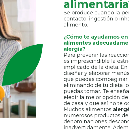
alimentaria
Se produce cuando la pe
contacto, ingestión o inh
alimento.
¿Cómo te ayudamos en 
alimentes adecuadamen
alergia?
Para prevenir las reaccio
es imprescindible la estr
implicado de la dieta. E
diseñar y elaborar menú
que puedas compaginar c
eliminando de tu dieta l
puedas tomar. Te enseñam
elegir la mejor opción 
de casa y que así no te o
Muchos alimentos
alerg
numerosos productos de
denominaciones desconoc
inadvertidamente. Ademá