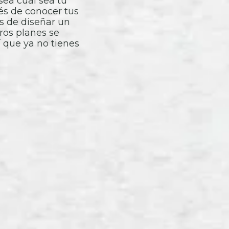
sea cual sea tu
ués de conocer tus
 de diseñar un
tros planes se
í que ya no tienes