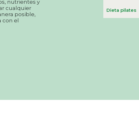
s, nutrientes y
ar cualquier
Dieta pilates
anera posible,
a con el