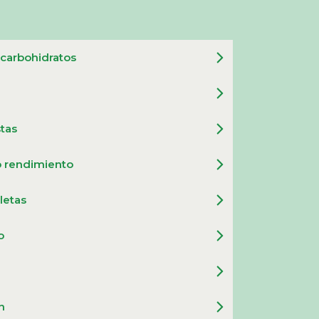
 carbohidratos
stas
o rendimiento
letas
o
n