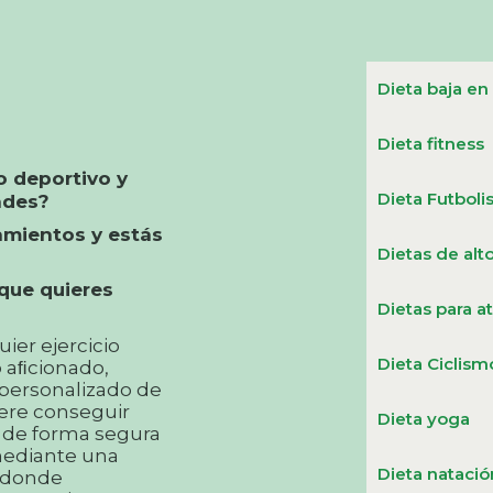
Dieta baja en
Dieta fitness
o deportivo y
Dieta Futboli
ades?
namientos y estás
Dietas de alt
que quieres
Dietas para at
ier ejercicio
Dieta Ciclism
 o aﬁcionado,
personalizado de
iere conseguir
Dieta yoga
o de forma segura
mediante una
Dieta natació
, donde