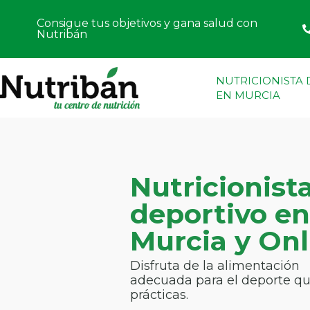
Consigue tus objetivos y gana salud con
Nutribán
NUTRICIONISTA
EN MURCIA
Nutricionist
deportivo e
Murcia y Onl
Disfruta de la alimentación
adecuada para el deporte q
prácticas.