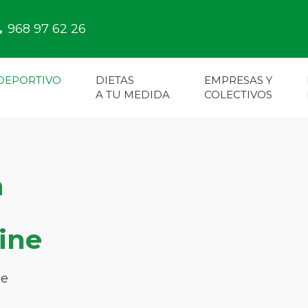
968 97 62 26
 DEPORTIVO
DIETAS
EMPRESAS Y
A TU MEDIDA
COLECTIVOS
a
n
ine
ue