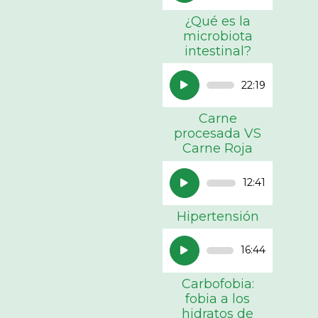
audio
¿Qué es la
microbiota
intestinal?
Reproductor
22:19
de
audio
Carne
procesada VS
Carne Roja
Reproductor
12:41
de
audio
Hipertensión
Reproductor
16:44
de
audio
Carbofobia:
fobia a los
hidratos de