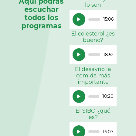
Aquí podras
lo son
escuchar
Reproductor
todos los
15:06
de
programas
audio
El colesterol ¿es
bueno?
Reproductor
18:52
de
audio
El desayno la
comida más
importante
Reproductor
10:20
de
audio
El SIBO ¿qué
es?
Reproductor
16:07
de