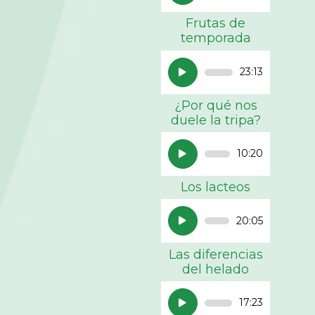
audio
Frutas de
temporada
Reproductor
23:13
de
audio
¿Por qué nos
duele la tripa?
Reproductor
10:20
de
audio
Los lacteos
Reproductor
20:05
de
audio
Las diferencias
del helado
Reproductor
17:23
de