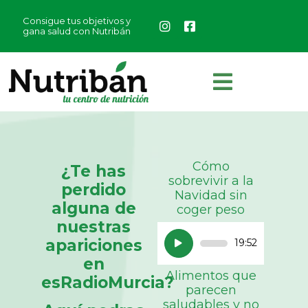
Consigue tus objetivos y
gana salud con Nutribán
Cómo
¿Te has
sobrevivir a la
perdido
Navidad sin
alguna de
coger peso
nuestras
Reproductor
apariciones
19:52
de
en
audio
Alimentos que
esRadioMurcia?
parecen
saludables y no