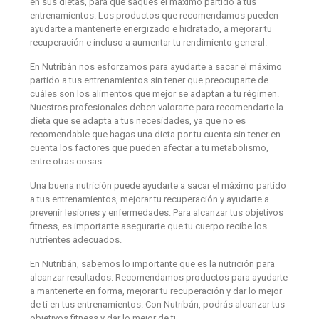
en sus dietas, para que saques el máximo partido a tus
entrenamientos. Los productos que recomendamos pueden
ayudarte a mantenerte energizado e hidratado, a mejorar tu
recuperación e incluso a aumentar tu rendimiento general.
En Nutribán nos esforzamos para ayudarte a sacar el máximo
partido a tus entrenamientos sin tener que preocuparte de
cuáles son los alimentos que mejor se adaptan a tu régimen.
Nuestros profesionales deben valorarte para recomendarte la
dieta que se adapta a tus necesidades, ya que no es
recomendable que hagas una dieta por tu cuenta sin tener en
cuenta los factores que pueden afectar a tu metabolismo,
entre otras cosas.
Una buena nutrición puede ayudarte a sacar el máximo partido
a tus entrenamientos, mejorar tu recuperación y ayudarte a
prevenir lesiones y enfermedades. Para alcanzar tus objetivos
fitness, es importante asegurarte que tu cuerpo recibe los
nutrientes adecuados.
En Nutribán, sabemos lo importante que es la nutrición para
alcanzar resultados. Recomendamos productos para ayudarte
a mantenerte en forma, mejorar tu recuperación y dar lo mejor
de ti en tus entrenamientos. Con Nutribán, podrás alcanzar tus
objetivos fitness y dar lo mejor de ti.