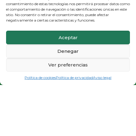
consentimiento de estas tecnologías nos permitirá procesar datos como
el comportamiento de navegación o las identificaciones únicas en este
sitio. No consentir o retirar el consentimiento, puede afectar
negativamente a ciertas características y funciones.
Aceptar
Denegar
Ver preferencias
PIDE CITA E INFÓRMATE
Política de cookies
Política de privacidad
Aviso legal
© 2023 Nutriban Centros de Nutrición y Alimentación.
Política de cookies
Aviso legal
Política de privacidad