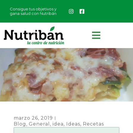
Consigue tus objetivos y
gana salud con Nutribán
marzo 26, 2019
Blog
,
General
,
idea
,
Ideas
,
Recetas