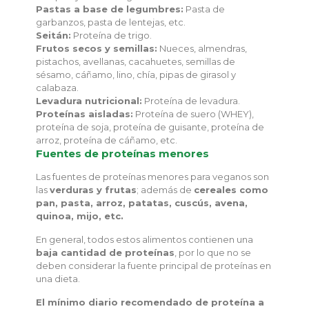
Pastas a base de legumbres:
Pasta de
garbanzos, pasta de lentejas, etc.
Seitán:
Proteína de trigo.
Frutos secos y semillas:
Nueces, almendras,
pistachos, avellanas, cacahuetes, semillas de
sésamo, cáñamo, lino, chía, pipas de girasol y
calabaza.
Levadura nutricional:
Proteína de levadura.
Proteínas aisladas:
Proteína de suero (WHEY),
proteína de soja, proteína de guisante, proteína de
arroz, proteína de cáñamo, etc.
Fuentes de proteínas menores
Las fuentes de proteínas menores para veganos son
las
verduras y frutas
; además de
cereales como
pan, pasta, arroz, patatas, cuscús, avena,
quinoa, mijo, etc.
En general, todos estos alimentos contienen una
baja cantidad de proteínas
, por lo que no se
deben considerar la fuente principal de proteínas en
una dieta.
El mínimo diario recomendado de proteína a