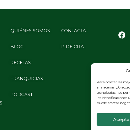
QUIÉNES SOMOS
CONTACTA
BLOG
PIDE CITA
RECETAS
G
FRANQUICIAS
Para ofrecer las mej
almacenar y/o accede
tecnologías nos pe
PODCAST
las identificaciones 
S
puede afectar negati
Acepta