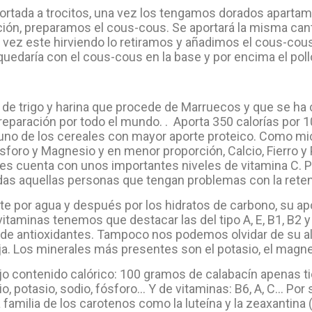
ortada a trocitos, una vez los tengamos dorados apartam
ación, preparamos el cous-cous. Se aportará la misma can
na vez este hirviendo lo retiramos y añadimos el cous-co
 quedaría con el cous-cous en la base y por encima el poll
 de trigo y harina que procede de Marruecos y que se ha
reparación por todo el mundo. . Aporta 350 calorías por
 uno de los cereales con mayor aporte proteico. Como mi
foro y Magnesio y en menor proporción, Calcio, Fierro y 
es cuenta con unos importantes niveles de vitamina C. P
odas aquellas personas que tengan problemas con la reten
por agua y después por los hidratos de carbono, su apor
itaminas tenemos que destacar las del tipo A, E, B1, B2 y
e de antioxidantes. Tampoco nos podemos olvidar de su 
. Los minerales más presentes son el potasio, el magnesio
jo contenido calórico: 100 gramos de calabacín apenas ti
cio, potasio, sodio, fósforo… Y de vitaminas: B6, A, C… Por
familia de los carotenos como la luteína y la zeaxantina