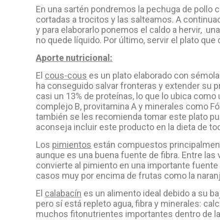
En una sartén pondremos la pechuga de pollo c
cortadas a trocitos y las salteamos. A continu
y para elaborarlo ponemos el caldo a hervir, u
no quede líquido. Por último, servir el plato que
Aporte nutricional:
El
cous-cous
es un plato elaborado con sémola
ha conseguido salvar fronteras y extender su p
casi un 13% de proteínas, lo que lo ubica como
complejo B, provitamina A y minerales como Fós
también se les recomienda tomar este plato pu
aconseja incluir este producto en la dieta de t
Los
pimientos
están compuestos principalmente 
aunque es una buena fuente de fibra. Entre las v
convierte al pimiento en una importante fuent
casos muy por encima de frutas como la naranja
El
calabacín
es un alimento ideal debido a su ba
pero sí está repleto agua, fibra y minerales: cal
muchos fitonutrientes importantes dentro de la 